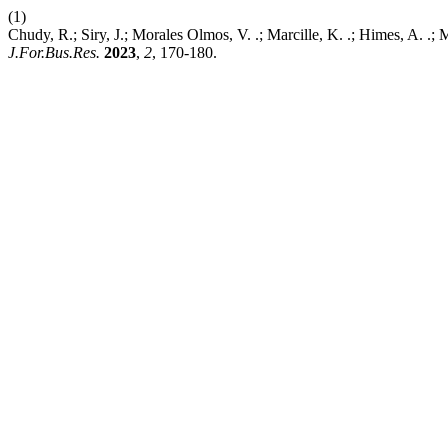
(1)
Chudy, R.; Siry, J.; Morales Olmos, V. .; Marcille, K. .; Himes, A. .; 
J.For.Bus.Res.
2023
,
2
, 170-180.